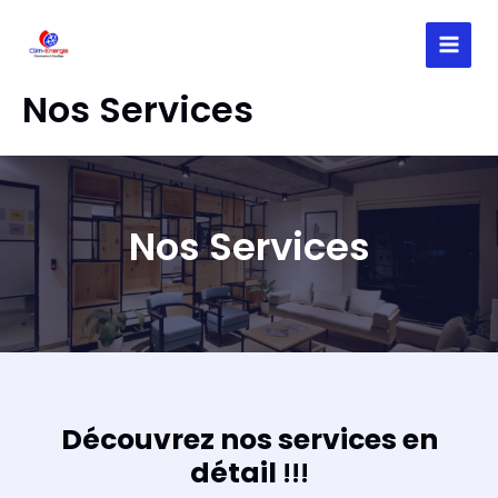
Aller
au
MAI
contenu
Nos Services
MEN
Nos Services
Découvrez nos services en
détail
!!!